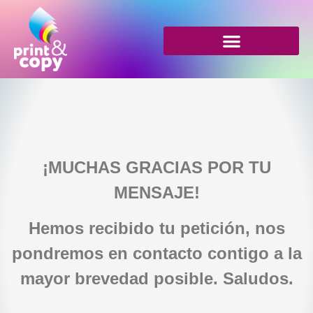
Ropa para Peñas en Salamanca
Alquiler de Neones y Photocalls
¡MUCHAS GRACIAS POR TU
MENSAJE!
Hemos recibido tu petición, nos
pondremos en contacto contigo a la
mayor brevedad posible. Saludos.